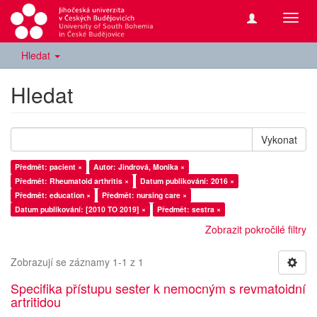
Přepn
navig
Hledat
Hledat
Vykonat
Předmět: pacient ×
Autor: Jindrová, Monika ×
Předmět: Rheumatoid arthritis ×
Datum publikování: 2016 ×
Předmět: education ×
Předmět: nursing care ×
Datum publikování: [2010 TO 2019] ×
Předmět: sestra ×
Zobrazit pokročilé filtry
Zobrazují se záznamy 1-1 z 1
Specifika přístupu sester k nemocným s revmatoidní
artritidou