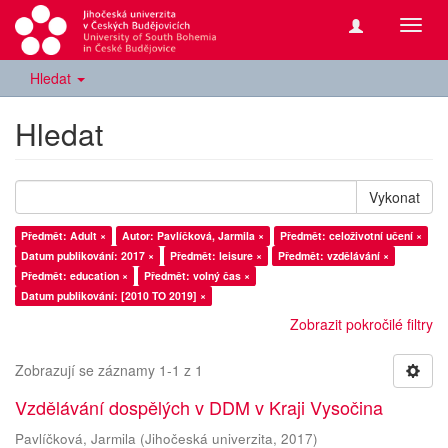
Přepn
navig
Hledat
Hledat
Vykonat
Předmět: Adult ×
Autor: Pavlíčková, Jarmila ×
Předmět: celoživotní učení ×
Datum publikování: 2017 ×
Předmět: leisure ×
Předmět: vzdělávání ×
Předmět: education ×
Předmět: volný čas ×
Datum publikování: [2010 TO 2019] ×
Zobrazit pokročilé filtry
Zobrazují se záznamy 1-1 z 1
Vzdělávání dospělých v DDM v Kraji Vysočina
Pavlíčková, Jarmila
(
Jihočeská univerzita
,
2017
)