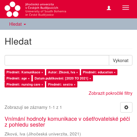
Přepn
navig
Hledat
Hledat
Vykonat
Předmět: Komunikace ×
Autor: Ziková, Iva ×
Předmět: education ×
Předmět: age ×
Datum publikování: [2020 TO 2021] ×
Předmět: nursing care ×
Předmět: sestra ×
Zobrazit pokročilé filtry
Zobrazují se záznamy 1-1 z 1
Vnímání hodnoty komunikace v ošetřovatelské péči
z pohledu sester
Ziková, Iva
(
Jihočeská univerzita
,
2021
)