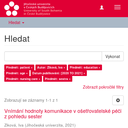
Přepn
navig
Hledat
Hledat
Vykonat
Předmět: patient ×
Autor: Ziková, Iva ×
Předmět: education ×
Předmět: age ×
Datum publikování: [2020 TO 2021] ×
Předmět: nursing care ×
Předmět: sestra ×
Zobrazit pokročilé filtry
Zobrazují se záznamy 1-1 z 1
Vnímání hodnoty komunikace v ošetřovatelské péči
z pohledu sester
Ziková, Iva
(
Jihočeská univerzita
,
2021
)