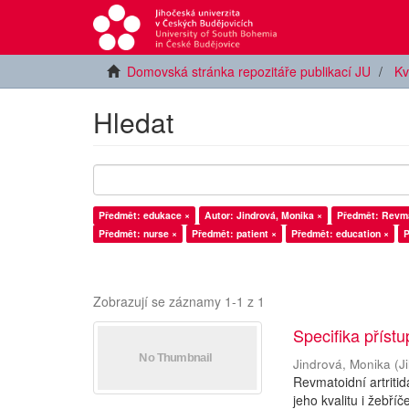
Domovská stránka repozitáře publikací JU
Kv
Hledat
Předmět: edukace ×
Autor: Jindrová, Monika ×
Předmět: Revmat
Předmět: nurse ×
Předmět: patient ×
Předmět: education ×
P
Zobrazují se záznamy 1-1 z 1
Specifika příst
Jindrová, Monika
(
J
Revmatoidní artriti
jeho kvalitu i žebř