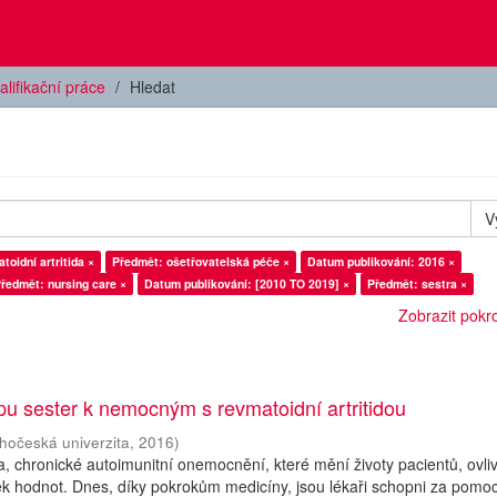
alifikační práce
Hledat
V
oidní artritida ×
Předmět: ošetřovatelská péče ×
Datum publikování: 2016 ×
ředmět: nursing care ×
Datum publikování: [2010 TO 2019] ×
Předmět: sestra ×
Zobrazit pokroč
upu sester k nemocným s revmatoidní artritidou
ihočeská univerzita
,
2016
)
da, chronické autoimunitní onemocnění, které mění životy pacientů, ovli
íček hodnot. Dnes, díky pokrokům medicíny, jsou lékaři schopni za pomoc