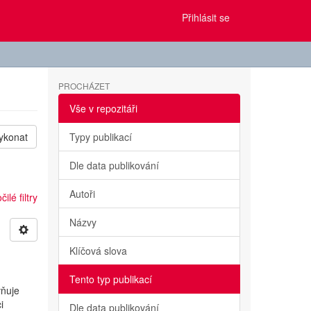
Přihlásit se
PROCHÁZET
Vše v repozitáři
ykonat
Typy publikací
Dle data publikování
Autoři
ilé filtry
Názvy
Klíčová slova
Tento typ publikací
vňuje
i
Dle data publikování