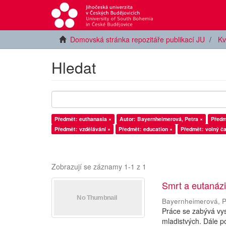
Domovská stránka repozitáře publikací JU
Kv
Hledat
Předmět: euthanasia ×
Autor: Bayernheimerová, Petra ×
Předm
Předmět: vzdělávání ×
Předmět: education ×
Předmět: volný č
Zobrazují se záznamy 1-1 z 1
Smrt a eutanázie
Bayernheimerová, P
Práce se zabývá vys
mladistvých. Dále po