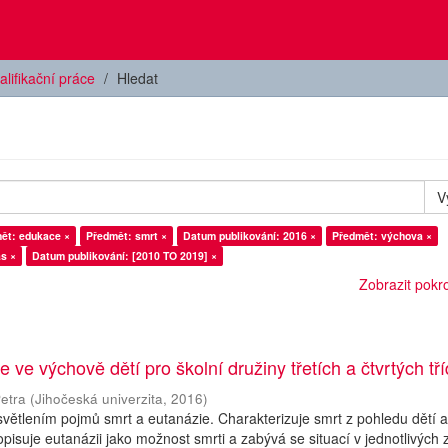
alifikační práce
Hledat
V
ět: edukace ×
Předmět: smrt ×
Datum publikování: 2016 ×
Předmět: výchova ×
as ×
Datum publikování: [2010 TO 2019] ×
Zobrazit pokroč
 ve výchově dětí pro školní družiny třetích a čtvrtých tří
etra
(
Jihočeská univerzita
,
2016
)
větlením pojmů smrt a eutanázie. Charakterizuje smrt z pohledu dětí 
pisuje eutanázii jako možnost smrti a zabývá se situací v jednotlivých