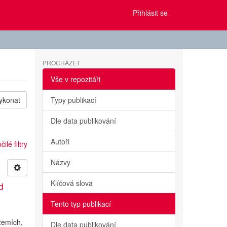
Přihlásit se
PROCHÁZET
Vše v repozitáři
ykonat
Typy publikací
Dle data publikování
Autoři
ilé filtry
Názvy
Klíčová slova
d
Tento typ publikací
a
 zemích,
Dle data publikování