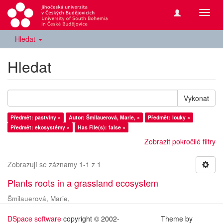
Přepn
navig
Hledat
Hledat
Vykonat
Předmět: pastviny ×
Autor: Šmilauerová, Marie, ×
Předmět: louky ×
Předmět: ekosystémy ×
Has File(s): false ×
Zobrazit pokročilé filtry
Zobrazují se záznamy 1-1 z 1
Plants roots in a grassland ecosystem
Šmilauerová, Marie,
DSpace software
copyright © 2002-
Theme by