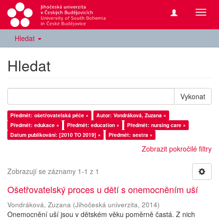
Přepn
navig
Hledat
Hledat
Vykonat
Předmět: ošetřovatelská péče ×
Autor: Vondráková, Zuzana ×
Předmět: edukace ×
Předmět: education ×
Předmět: nursing care ×
Datum publikování: [2010 TO 2019] ×
Předmět: sestra ×
Zobrazit pokročilé filtry
Zobrazují se záznamy 1-1 z 1
Ošetřovatelský proces u dětí s onemocněním uší
Vondráková, Zuzana
(
Jihočeská univerzita
,
2014
)
Onemocnění uší jsou v dětském věku poměrně častá. Z nich