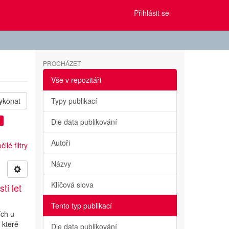
Přihlásit se
PROCHÁZET
Vše v repozitáři
ykonat
Typy publikací
×
Dle data publikování
Autoři
ilé filtry
Názvy
Klíčová slova
ti let
Tento typ publikací
ích u
 které
Dle data publikování