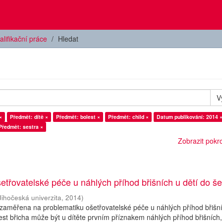
alifikační práce
Hledat
V
×
Předmět: dítě ×
Předmět: bolest ×
Předmět: child ×
Datum publikování: 2014 
Předmět: sestra ×
Zobrazit pokroč
třovatelské péče u náhlých příhod břišních u dětí do šes
Jihočeská univerzita
,
2014
)
zaměřena na problematiku ošetřovatelské péče u náhlých příhod břišn
olest břicha může být u dítěte prvním příznakem náhlých příhod břišních,