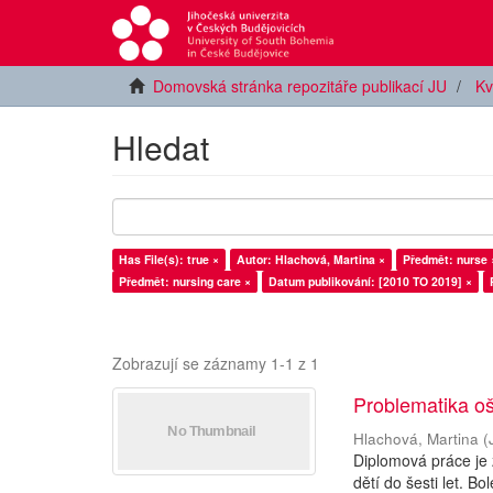
Domovská stránka repozitáře publikací JU
Kv
Hledat
Has File(s): true ×
Autor: Hlachová, Martina ×
Předmět: nurse 
Předmět: nursing care ×
Datum publikování: [2010 TO 2019] ×
Zobrazují se záznamy 1-1 z 1
Problematika oše
Hlachová, Martina
(
Diplomová práce je 
dětí do šesti let. B