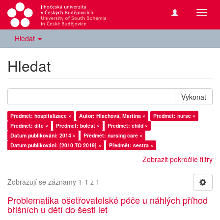
Přepn
navig
Hledat
Hledat
Vykonat
Předmět: hospitalizace ×
Autor: Hlachová, Martina ×
Předmět: nurse ×
Předmět: dítě ×
Předmět: bolest ×
Předmět: child ×
Datum publikování: 2014 ×
Předmět: nursing care ×
Datum publikování: [2010 TO 2019] ×
Předmět: sestra ×
Zobrazit pokročilé filtry
Zobrazují se záznamy 1-1 z 1
Problematika ošetřovatelské péče u náhlých příhod
břišních u dětí do šesti let