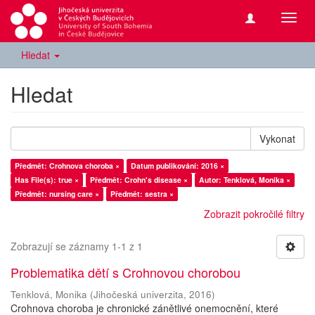
Přepn
navig
Hledat
Hledat
Vykonat
Předmět: Crohnova choroba ×
Datum publikování: 2016 ×
Has File(s): true ×
Předmět: Crohn's disease ×
Autor: Tenklová, Monika ×
Předmět: nursing care ×
Předmět: sestra ×
Zobrazit pokročilé filtry
Zobrazují se záznamy 1-1 z 1
Problematika dětí s Crohnovou chorobou
Tenklová, Monika
(
Jihočeská univerzita
,
2016
)
Crohnova choroba je chronické zánětlivé onemocnění, které