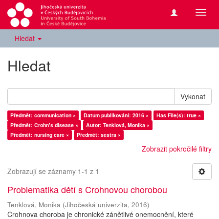
Přepn
navig
Hledat
Hledat
Vykonat
Předmět: communication ×
Datum publikování: 2016 ×
Has File(s): true ×
Předmět: Crohn's disease ×
Autor: Tenklová, Monika ×
Předmět: nursing care ×
Předmět: sestra ×
Zobrazit pokročilé filtry
Zobrazují se záznamy 1-1 z 1
Problematika dětí s Crohnovou chorobou
Tenklová, Monika
(
Jihočeská univerzita
,
2016
)
Crohnova choroba je chronické zánětlivé onemocnění, které