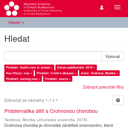
Přepn
navig
Hledat
Hledat
Vykonat
Předmět: health care at school ×
Datum publikování: 2016 ×
Has File(s): true ×
Předmět: Crohn's disease ×
Autor: Tenklová, Monika ×
Předmět: nursing care ×
Předmět: sestra ×
Zobrazit pokročilé filtry
Zobrazují se záznamy 1-1 z 1
Problematika dětí s Crohnovou chorobou
Tenklová, Monika
(
Jihočeská univerzita
,
2016
)
Crohnova choroba je chronické zánětlivé onemocnění, které