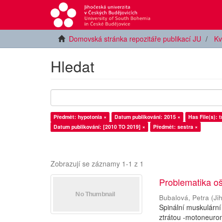
Domovská stránka repozitáře publikací JU
Kv
Hledat
Předmět: hypotonia ×
Datum publikování: 2015 ×
Has File(s): t
Datum publikování: [2010 TO 2019] ×
Předmět: sestra ×
Zobrazují se záznamy 1-1 z 1
Problematika oš
Bubalová, Petra
(
Ji
Spinální muskulární
ztrátou -motoneuron