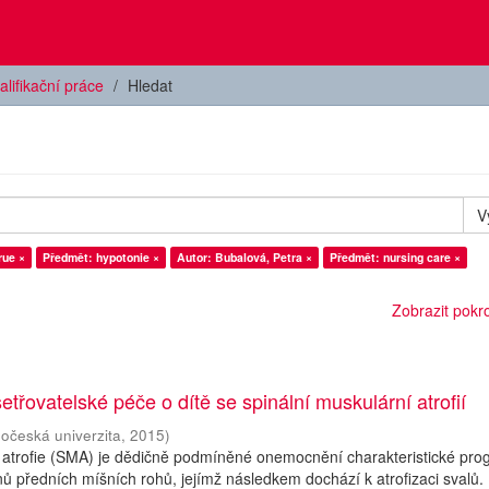
alifikační práce
Hledat
V
rue ×
Předmět: hypotonie ×
Autor: Bubalová, Petra ×
Předmět: nursing care ×
Zobrazit pokroč
etřovatelské péče o dítě se spinální muskulární atrofií
hočeská univerzita
,
2015
)
 atrofie (SMA) je dědičně podmíněné onemocnění charakteristické prog
ů předních míšních rohů, jejímž následkem dochází k atrofizaci svalů.