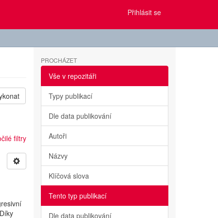
Přihlásit se
PROCHÁZET
Vše v repozitáři
ykonat
Typy publikací
Dle data publikování
Autoři
ilé filtry
Názvy
Klíčová slova
Tento typ publikací
resivní
 Díky
Dle data publikování