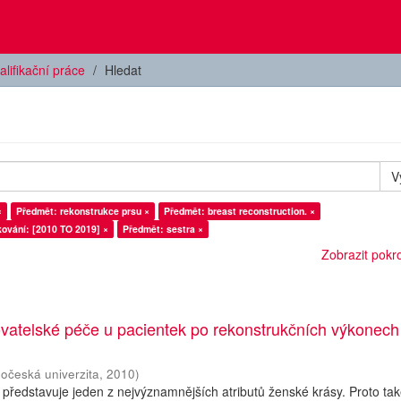
alifikační práce
Hledat
V
×
Předmět: rekonstrukce prsu ×
Předmět: breast reconstruction. ×
ování: [2010 TO 2019] ×
Předmět: sestra ×
Zobrazit pokroč
ovatelské péče u pacientek po rekonstrukčních výkonech
hočeská univerzita
,
2010
)
 představuje jeden z nejvýznamnějších atributů ženské krásy. Proto ta