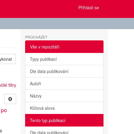
Přihlásit se
PROCHÁZET
Vše v repozitáři
ykonat
Typy publikací
Dle data publikování
Autoři
ilé filtry
Názvy
Klíčová slova
 po
Tento typ publikací
ké
Dle data publikování