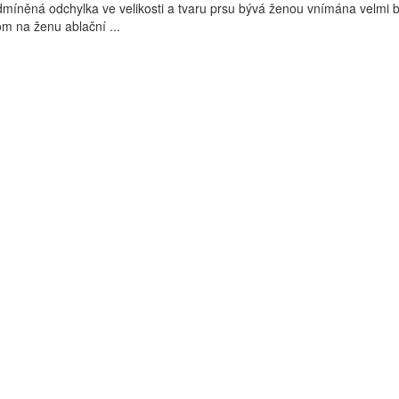
dmíněná odchylka ve velikosti a tvaru prsu bývá ženou vnímána velmi b
m na ženu ablační ...