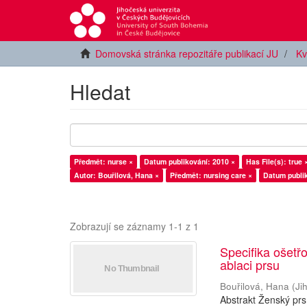
Domovská stránka repozitáře publikací JU
Kv
Hledat
Předmět: nurse ×
Datum publikování: 2010 ×
Has File(s): true 
Autor: Bouřilová, Hana ×
Předmět: nursing care ×
Datum publik
Zobrazují se záznamy 1-1 z 1
Specifika ošetř
ablaci prsu
Bouřilová, Hana
(
Ji
Abstrakt Ženský prs