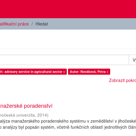
alifikační práce
Hledat
V
t: advisory service in agricultural sector ×
Autor: Nováková, Petra ×
Zobrazit pokroč
nažerské poradenství
ihočeská univerzita
,
2014
)
nalýza manažerského poradenského systému v zemědělství v jihočesk
o analýzy byl popsán systém, včetně funkčních oblastí jednotlivých člá