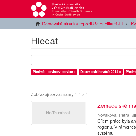
Domovská stránka repozitáře publikací JU
Kv
Hledat
Předmět: advisory service ×
Datum publikování: 2014 ×
Předmě
Zobrazují se záznamy 1-1 z 1
Zemědělské ma
Nováková, Petra
(
J
Cílem práce byla a
regionu. V rámci tét
systému.