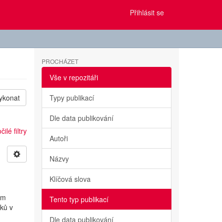
Přihlásit se
PROCHÁZET
Vše v repozitáři
ykonat
Typy publikací
Dle data publikování
ilé filtry
Autoři
Názvy
Klíčová slova
ém
Tento typ publikací
nků v
Dle data publikování