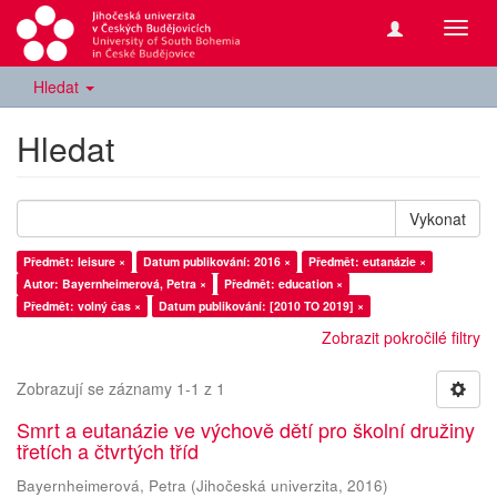
Přepn
navig
Hledat
Hledat
Vykonat
Předmět: leisure ×
Datum publikování: 2016 ×
Předmět: eutanázie ×
Autor: Bayernheimerová, Petra ×
Předmět: education ×
Předmět: volný čas ×
Datum publikování: [2010 TO 2019] ×
Zobrazit pokročilé filtry
Zobrazují se záznamy 1-1 z 1
Smrt a eutanázie ve výchově dětí pro školní družiny
třetích a čtvrtých tříd
Bayernheimerová, Petra
(
Jihočeská univerzita
,
2016
)