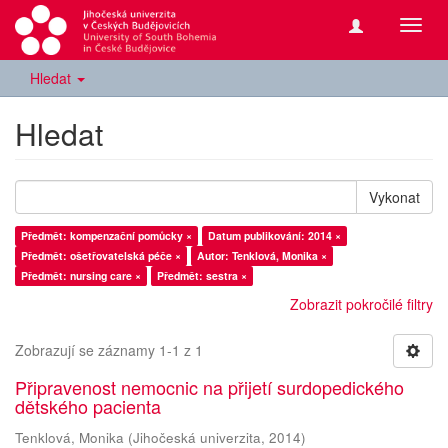
Přepn
navig
Hledat
Hledat
Vykonat
Předmět: kompenzační pomůcky ×
Datum publikování: 2014 ×
Předmět: ošetřovatelská péče ×
Autor: Tenklová, Monika ×
Předmět: nursing care ×
Předmět: sestra ×
Zobrazit pokročilé filtry
Zobrazují se záznamy 1-1 z 1
Připravenost nemocnic na přijetí surdopedického
dětského pacienta
Tenklová, Monika
(
Jihočeská univerzita
,
2014
)