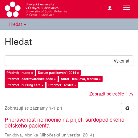
Přepn
navig
Hledat
Hledat
Vykonat
Předmět: nurse ×
Datum publikování: 2014 ×
Předmět: ošetřovatelská péče ×
Autor: Tenklová, Monika ×
Předmět: nursing care ×
Předmět: sestra ×
Zobrazit pokročilé filtry
Zobrazují se záznamy 1-1 z 1
Připravenost nemocnic na přijetí surdopedického
dětského pacienta
Tenklová, Monika
(
Jihočeská univerzita
,
2014
)