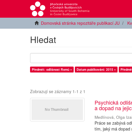
Domovská stránka repozitáře publikací JU
Kv
Hledat
Předmět: odlišnost Romů ×
Datum publikování: 2015 ×
Předmě
Zobrazují se záznamy 1-1 z 1
Psychická odliš
a dopad na jeji
Medlínová, Olga Iza
Práce se zabývá odli
tím, jaký má dopad 