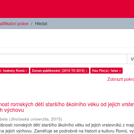
alifikační práce
Hledat
V
t: hodnoty Romů ×
Datum publikování: [2010 TO 2015] ×
Has File(s): false ×
Zobrazit pokroč
nost romských dětí staršího školního věku od jejich vrst
ch výchovu
bela
(
Jihočeská univerzita
,
2015
)
šností romských dětí staršího školního věku od jejich vrstevníků z majo
na jejich výchovu. Zaměřuje se podrobně na historii a kulturu Romů, vy