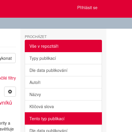
Přihlásit se
PROCHÁZET
Vše v repozitáři
ykonat
Typy publikací
Dle data publikování
ilé filtry
Autoři
Názvy
evníků
Klíčová slova
Tento typ publikací
rity a
světluje
Dle data publikování