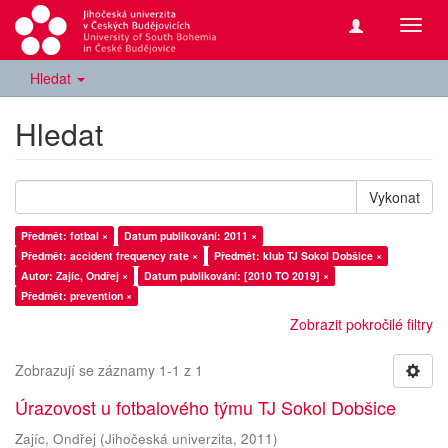
Přepn
navig
Hledat
Hledat
Vykonat
Předmět: fotbal ×
Datum publikování: 2011 ×
Předmět: accident frequency rate ×
Předmět: klub TJ Sokol Dobšice ×
Autor: Zajíc, Ondřej ×
Datum publikování: [2010 TO 2019] ×
Předmět: prevention ×
Zobrazit pokročilé filtry
Zobrazují se záznamy 1-1 z 1
Úrazovost u fotbalového týmu TJ Sokol Dobšice
Zajíc, Ondřej
(
Jihočeská univerzita
,
2011
)