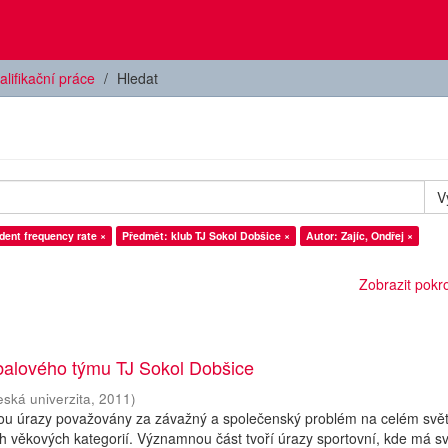
alifikační práce
Hledat
V
dent frequency rate ×
Předmět: klub TJ Sokol Dobšice ×
Autor: Zajíc, Ondřej ×
Zobrazit pokroč
tbalového týmu TJ Sokol Dobšice
eská univerzita
,
2011
)
ou úrazy považovány za závažný a společenský problém na celém svět
ch věkových kategorií. Významnou část tvoří úrazy sportovní, kde má s