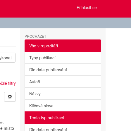
Přihlásit se
PROCHÁZET
Vše v repozitáři
ykonat
Typy publikací
Dle data publikování
Autoři
ilé filtry
Názvy
Klíčová slova
Tento typ publikací
ě.
vé místo
Dle data publikování