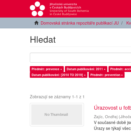
Domovská stránka repozitáře publikací JU
Kv
Hledat
Předmět: prevence ×
Datum publikování: 2011 ×
Předmět: acci
Datum publikování: [2010 TO 2019] ×
Předmět: prevention ×
Zobrazují se záznamy 1-1 z 1
Úrazovost u fo
Zajíc, Ondřej
(
Jihoč
V současné době js
Úrazy se týkají vše