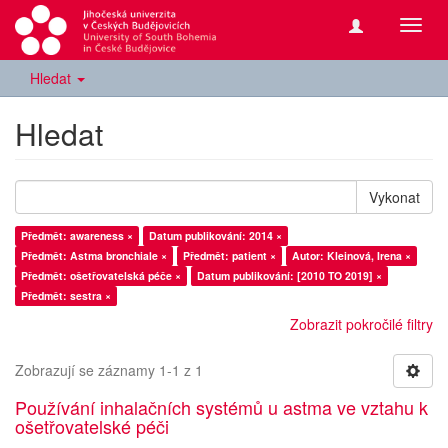
Přepn
navig
Hledat
Hledat
Vykonat
Předmět: awareness ×
Datum publikování: 2014 ×
Předmět: Astma bronchiale ×
Předmět: patient ×
Autor: Kleinová, Irena ×
Předmět: ošetřovatelská péče ×
Datum publikování: [2010 TO 2019] ×
Předmět: sestra ×
Zobrazit pokročilé filtry
Zobrazují se záznamy 1-1 z 1
Používání inhalačních systémů u astma ve vztahu k
ošetřovatelské péči