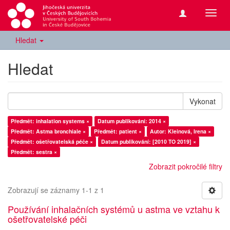
Přepn
navig
Hledat
Hledat
Vykonat
Předmět: inhalation systems ×
Datum publikování: 2014 ×
Předmět: Astma bronchiale ×
Předmět: patient ×
Autor: Kleinová, Irena ×
Předmět: ošetřovatelská péče ×
Datum publikování: [2010 TO 2019] ×
Předmět: sestra ×
Zobrazit pokročilé filtry
Zobrazují se záznamy 1-1 z 1
Používání inhalačních systémů u astma ve vztahu k
ošetřovatelské péči