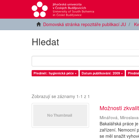
Domovská stránka repozitáře publikací JU
Kv
Hledat
Předmět: hygienická péče ×
Datum publikování: 2009 ×
Předmě
Zobrazují se záznamy 1-1 z 1
Možnosti zkval
Minářová, Miroslava
Bakalářská práce j
zařízení. Nemocní p
se měl snažit vyhov