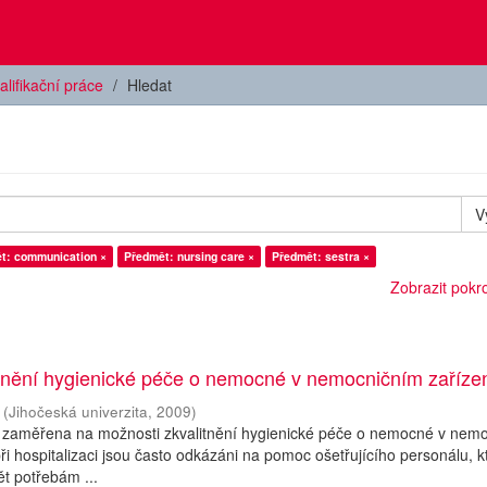
alifikační práce
Hledat
V
t: communication ×
Předmět: nursing care ×
Předmět: sestra ×
Zobrazit pokroč
itnění hygienické péče o nemocné v nemocničním zaříze
(
Jihočeská univerzita
,
2009
)
e zaměřena na možnosti zkvalitnění hygienické péče o nemocné v nem
ři hospitalizaci jsou často odkázáni na pomoc ošetřujícího personálu, k
ět potřebám ...