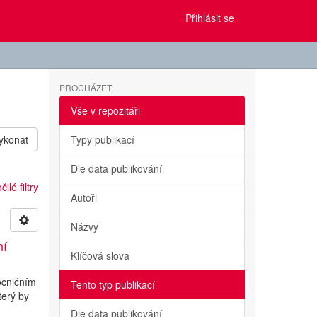
Přihlásit se
PROCHÁZET
Vše v repozitáři
ykonat
Typy publikací
Dle data publikování
ilé filtry
Autoři
Názvy
ní
Klíčová slova
ocničním
Tento typ publikací
terý by
Dle data publikování