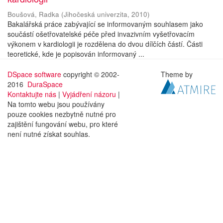
Boušová, Radka
(
Jihočeská univerzita
,
2010
)
Bakalářská práce zabývající se informovaným souhlasem jako
součástí ošetřovatelské péče před invazivním vyšetřovacím
výkonem v kardiologii je rozdělena do dvou dílčích částí. Části
teoretické, kde je popisován informovaný ...
DSpace software
copyright © 2002-
Theme by
2016
DuraSpace
Kontaktujte nás
|
Vyjádření názoru
|
Na tomto webu jsou používány
pouze cookies nezbytně nutné pro
zajištění fungování webu, pro které
není nutné získat souhlas.