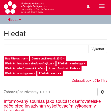
Přepn
navig
Hledat
Hledat
Vykonat
Has File(s): true ×
Datum publikování: 2010 ×
Předmět: invazivní vyšetřovací výkon ×
Předmět: cardiology ×
Předmět: ošetřovatelská péče ×
Autor: Boušová, Radka ×
Předmět: nursing care ×
Předmět: sestra ×
Zobrazit pokročilé filtry
Zobrazují se záznamy 1-1 z 1
Informovaný souhlas jako součást ošetřovatelské
péče před invazivním vyšetřovacím výkonem v
kardiologii