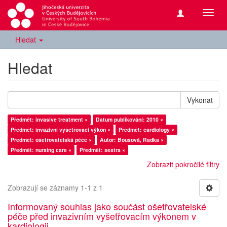
Přepn
navig
Hledat
Hledat
Vykonat
Předmět: invasive treatment ×
Datum publikování: 2010 ×
Předmět: invazivní vyšetřovací výkon ×
Předmět: cardiology ×
Předmět: ošetřovatelská péče ×
Autor: Boušová, Radka ×
Předmět: nursing care ×
Předmět: sestra ×
Zobrazit pokročilé filtry
Zobrazují se záznamy 1-1 z 1
Informovaný souhlas jako součást ošetřovatelské
péče před invazivním vyšetřovacím výkonem v
kardiologii