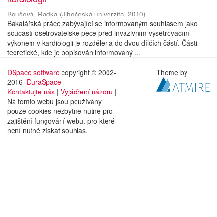
Boušová, Radka
(
Jihočeská univerzita
,
2010
)
Bakalářská práce zabývající se informovaným souhlasem jako
součástí ošetřovatelské péče před invazivním vyšetřovacím
výkonem v kardiologii je rozdělena do dvou dílčích částí. Části
teoretické, kde je popisován informovaný ...
DSpace software
copyright © 2002-
Theme by
2016
DuraSpace
Kontaktujte nás
|
Vyjádření názoru
|
Na tomto webu jsou používány
pouze cookies nezbytně nutné pro
zajištění fungování webu, pro které
není nutné získat souhlas.