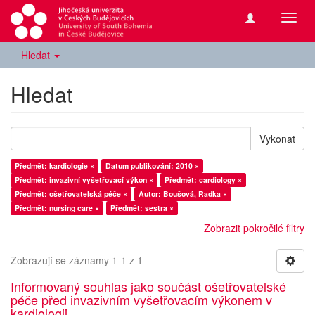
Přepn
navig
Hledat
Hledat
Vykonat
Předmět: kardiologie ×
Datum publikování: 2010 ×
Předmět: invazivní vyšetřovací výkon ×
Předmět: cardiology ×
Předmět: ošetřovatelská péče ×
Autor: Boušová, Radka ×
Předmět: nursing care ×
Předmět: sestra ×
Zobrazit pokročilé filtry
Zobrazují se záznamy 1-1 z 1
Informovaný souhlas jako součást ošetřovatelské
péče před invazivním vyšetřovacím výkonem v
kardiologii