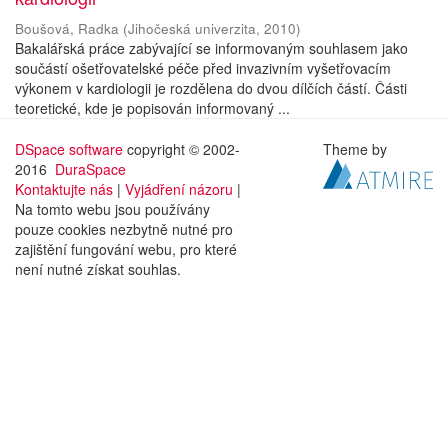
Boušová, Radka
(
Jihočeská univerzita
,
2010
)
Bakalářská práce zabývající se informovaným souhlasem jako
součástí ošetřovatelské péče před invazivním vyšetřovacím
výkonem v kardiologii je rozdělena do dvou dílčích částí. Části
teoretické, kde je popisován informovaný ...
DSpace software
copyright © 2002-
Theme by
2016
DuraSpace
Kontaktujte nás
|
Vyjádření názoru
|
Na tomto webu jsou používány
pouze cookies nezbytně nutné pro
zajištění fungování webu, pro které
není nutné získat souhlas.