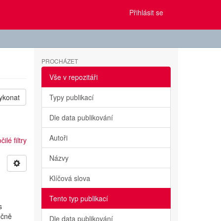
Přihlásit se
PROCHÁZET
Vše v repozitáři
ykonat
Typy publikací
Dle data publikování
Autoři
ilé filtry
Názvy
Klíčová slova
Tento typ publikací
s
ečně
Dle data publikování