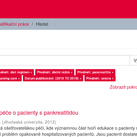
alifikační práce
Hledat
V
edmět: diet regimen ×
Předmět: dietní režim ×
Předmět: pancreatitis ×
ursing care ×
Datum publikování: [2010 TO 2019] ×
Předmět: sestra ×
Zobrazit pokroč
péče o pacienty s pankreatitidou
a
(
Jihočeská univerzita
,
2012
)
á ošetřovatelskou péčí, kde významnou část tvoří edukace o pacienty 
ší problém opakovaně hospitalizovaných pacientů. Jsou pacienti dostat