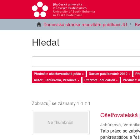
Domovská stránka repozitáře publikací JU
Kv
Hledat
Předmět: ošetřovatelská péče ×
Datum publikování: 2012 ×
Př
Autor: Jabůrková, Veronika ×
Předmět: education ×
Předmět: n
Zobrazují se záznamy 1-1 z 1
Ošetřovatelská 
Jabůrková, Veronik
Tato práce se zabýv
pankreatitidou a ře