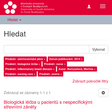
Přepn
navig
Hledat
Hledat
Vykonat
Předmět: ošetřovatelská péče ×
Datum publikování: 2014 ×
Předmět: biologická léčba ×
Předmět: nurse ×
Předmět: inflammatory bowel disease ×
Autor: Bartyzalová, Martina ×
Předmět: nursing care ×
Předmět: sestra ×
Zobrazit pokročilé filtry
Zobrazují se záznamy 1-1 z 1
Biologická léčba u pacientů s nespecifickými
střevními záněty