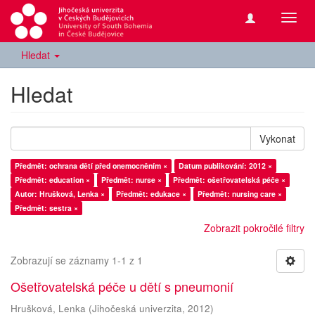
Přepn
navig
Hledat
Hledat
Vykonat
Předmět: ochrana dětí před onemocněním ×
Datum publikování: 2012 ×
Předmět: education ×
Předmět: nurse ×
Předmět: ošetřovatelská péče ×
Autor: Hrušková, Lenka ×
Předmět: edukace ×
Předmět: nursing care ×
Předmět: sestra ×
Zobrazit pokročilé filtry
Zobrazují se záznamy 1-1 z 1
Ošetřovatelská péče u dětí s pneumonií
Hrušková, Lenka
(
Jihočeská univerzita
,
2012
)