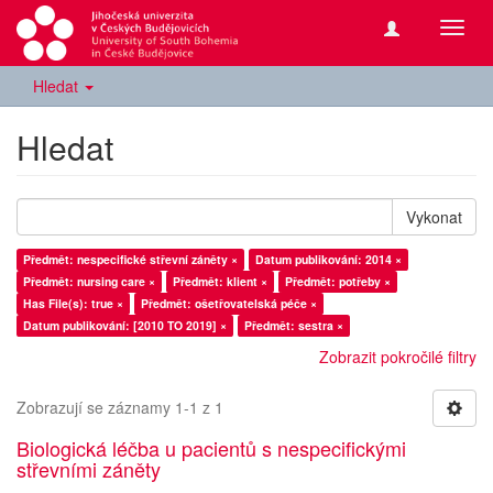
Přepn
navig
Hledat
Hledat
Vykonat
Předmět: nespecifické střevní záněty ×
Datum publikování: 2014 ×
Předmět: nursing care ×
Předmět: klient ×
Předmět: potřeby ×
Has File(s): true ×
Předmět: ošetřovatelská péče ×
Datum publikování: [2010 TO 2019] ×
Předmět: sestra ×
Zobrazit pokročilé filtry
Zobrazují se záznamy 1-1 z 1
Biologická léčba u pacientů s nespecifickými
střevními záněty