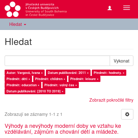
Přepn
navig
Hledat
Hledat
Vykonat
Autor: Vargová, Ivana ×
Datum publikování: 2011 ×
Předmět: hodnoty. ×
Předmět: děti ×
Předmět: children ×
Předmět: leisure ×
Předmět: education ×
Předmět: volný čas ×
Datum publikování: [2010 TO 2019] ×
Zobrazit pokročilé filtry
Zobrazují se záznamy 1-1 z 1
Výhody a nevýhody moderní doby ve vztahu ke
vzdělávání, zájmům a chování dětí a mládeže.