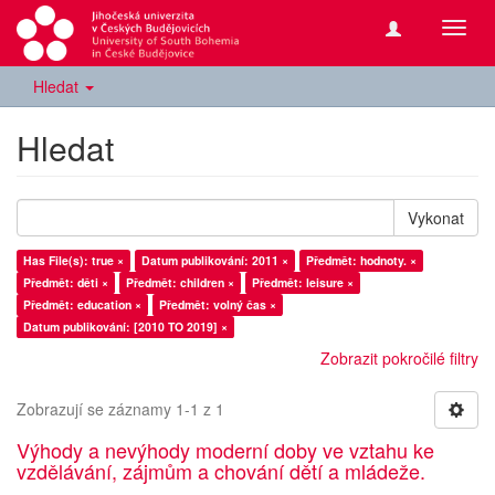
Přepn
navig
Hledat
Hledat
Vykonat
Has File(s): true ×
Datum publikování: 2011 ×
Předmět: hodnoty. ×
Předmět: děti ×
Předmět: children ×
Předmět: leisure ×
Předmět: education ×
Předmět: volný čas ×
Datum publikování: [2010 TO 2019] ×
Zobrazit pokročilé filtry
Zobrazují se záznamy 1-1 z 1
Výhody a nevýhody moderní doby ve vztahu ke
vzdělávání, zájmům a chování dětí a mládeže.