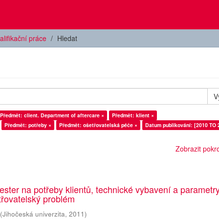
alifikační práce
Hledat
V
Předmět: client. Department of aftercare ×
Předmět: klient ×
Předmět: potřeby ×
Předmět: ošetřovatelská péče ×
Datum publikování: [2010 TO 
Zobrazit pokroč
ester na potřeby klientů, technické vybavení a parametr
etřovatelský problém
(
Jihočeská univerzita
,
2011
)