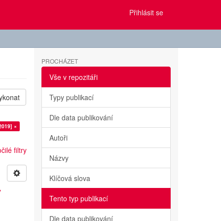
Přihlásit se
PROCHÁZET
Vše v repozitáři
ykonat
Typy publikací
Dle data publikování
2019] ×
Autoři
ilé filtry
Názvy
Klíčová slova
y
Tento typ publikací
Dle data publikování