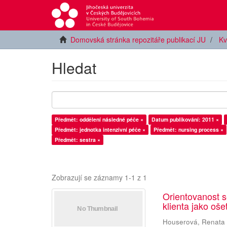
Domovská stránka repozitáře publikací JU
Kv
Hledat
Předmět: oddělení následné péče ×
Datum publikování: 2011 ×
Předmět: jednotka intenzivní péče ×
Předmět: nursing process ×
Předmět: sestra ×
Zobrazují se záznamy 1-1 z 1
Orientovanost s
klienta jako oš
Houserová, Renata