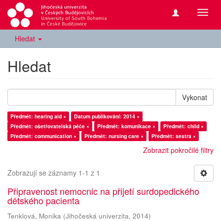
Přepn
navig
Hledat
Hledat
Vykonat
Předmět: hearing aid ×
Datum publikování: 2014 ×
Předmět: ošetřovatelská péče ×
Předmět: komunikace ×
Předmět: child ×
Předmět: communication ×
Předmět: nursing care ×
Předmět: sestra ×
Zobrazit pokročilé filtry
Zobrazují se záznamy 1-1 z 1
Připravenost nemocnic na přijetí surdopedického
dětského pacienta
Tenklová, Monika
(
Jihočeská univerzita
,
2014
)