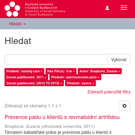
Přepn
navig
Hledat
Hledat
Vykonat
Předmět: nursing care ×
Has File(s): true ×
Autor: Snopková, Zuzana ×
Datum publikování: 2011 ×
Předmět: ošetřovatelská péče ×
Datum publikování: [2010 TO 2019] ×
Předmět: sestra ×
Zobrazit pokročilé filtry
Zobrazují se záznamy 1-1 z 1
Prevence pádu u klientů s revmatoidní artritidou
Snopková, Zuzana
(
Jihočeská univerzita
,
2011
)
Tématem bakalářské práce je prevence pádu u klientů s