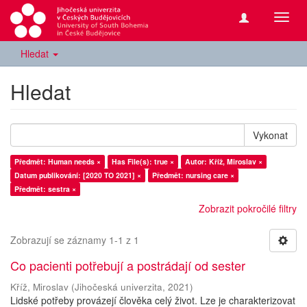
Přepn
navig
Hledat
Hledat
Vykonat
Předmět: Human needs ×
Has File(s): true ×
Autor: Kříž, Miroslav ×
Datum publikování: [2020 TO 2021] ×
Předmět: nursing care ×
Předmět: sestra ×
Zobrazit pokročilé filtry
Zobrazují se záznamy 1-1 z 1
Co pacienti potřebují a postrádají od sester
Kříž, Miroslav
(
Jihočeská univerzita
,
2021
)
Lidské potřeby provázejí člověka celý život. Lze je charakterizovat