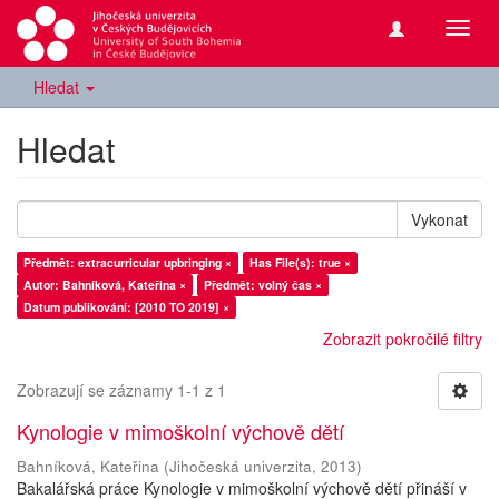
Přepn
navig
Hledat
Hledat
Vykonat
Předmět: extracurricular upbringing ×
Has File(s): true ×
Autor: Bahníková, Kateřina ×
Předmět: volný čas ×
Datum publikování: [2010 TO 2019] ×
Zobrazit pokročilé filtry
Zobrazují se záznamy 1-1 z 1
Kynologie v mimoškolní výchově dětí
Bahníková, Kateřina
(
Jihočeská univerzita
,
2013
)
Bakalářská práce Kynologie v mimoškolní výchově dětí přináší v