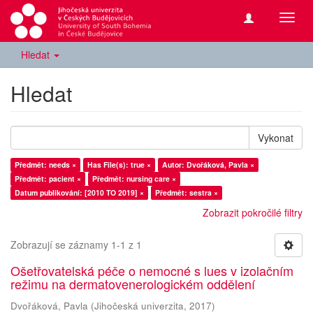
Přepn
navig
Hledat
Hledat
Vykonat
Předmět: needs ×
Has File(s): true ×
Autor: Dvořáková, Pavla ×
Předmět: pacient ×
Předmět: nursing care ×
Datum publikování: [2010 TO 2019] ×
Předmět: sestra ×
Zobrazit pokročilé filtry
Zobrazují se záznamy 1-1 z 1
Ošetřovatelská péče o nemocné s lues v izolačním
režimu na dermatovenerologickém oddělení
Dvořáková, Pavla
(
Jihočeská univerzita
,
2017
)