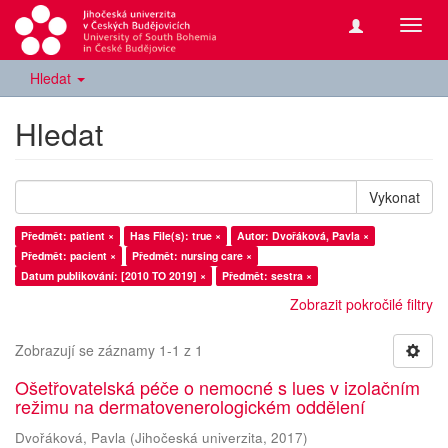
Přepn
navig
Hledat
Hledat
Vykonat
Předmět: patient ×
Has File(s): true ×
Autor: Dvořáková, Pavla ×
Předmět: pacient ×
Předmět: nursing care ×
Datum publikování: [2010 TO 2019] ×
Předmět: sestra ×
Zobrazit pokročilé filtry
Zobrazují se záznamy 1-1 z 1
Ošetřovatelská péče o nemocné s lues v izolačním
režimu na dermatovenerologickém oddělení
Dvořáková, Pavla
(
Jihočeská univerzita
,
2017
)