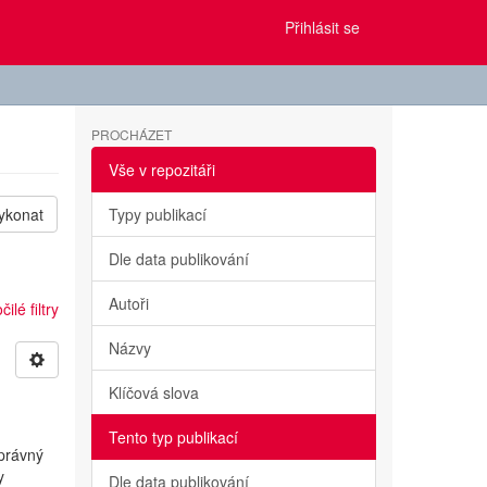
Přihlásit se
PROCHÁZET
Vše v repozitáři
ykonat
Typy publikací
Dle data publikování
Autoři
ilé filtry
Názvy
Klíčová slova
Tento typ publikací
správný
y
Dle data publikování