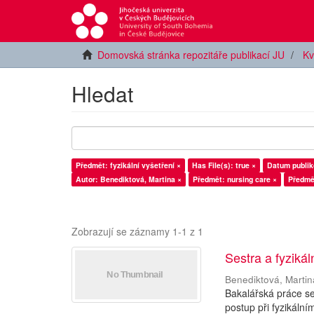
Domovská stránka repozitáře publikací JU
Kv
Hledat
Předmět: fyzikální vyšetření ×
Has File(s): true ×
Datum publik
Autor: Benediktová, Martina ×
Předmět: nursing care ×
Předmě
Zobrazují se záznamy 1-1 z 1
Sestra a fyzikál
Benediktová, Martin
Bakalářská práce se
postup při fyzikální