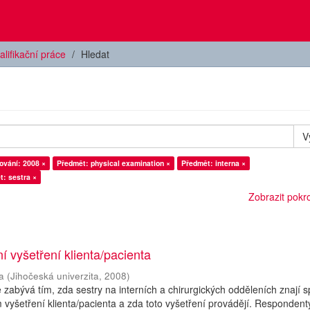
alifikační práce
Hledat
V
ování: 2008 ×
Předmět: physical examination ×
Předmět: interna ×
t: sestra ×
Zobrazit pokroč
ní vyšetření klienta/pacienta
a
(
Jihočeská univerzita
,
2008
)
 zabývá tím, zda sestry na interních a chirurgických odděleních znají 
m vyšetření klienta/pacienta a zda toto vyšetření provádějí. Respondent