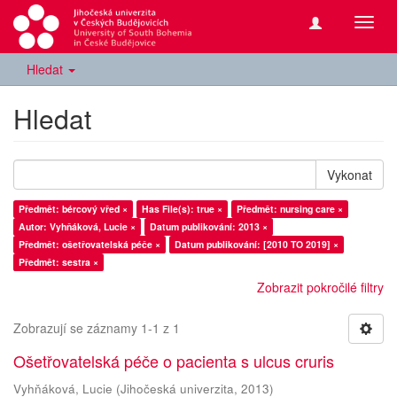
Přepn
navig
Hledat
Hledat
Vykonat
Předmět: bércový vřed ×
Has File(s): true ×
Předmět: nursing care ×
Autor: Vyhňáková, Lucie ×
Datum publikování: 2013 ×
Předmět: ošetřovatelská péče ×
Datum publikování: [2010 TO 2019] ×
Předmět: sestra ×
Zobrazit pokročilé filtry
Zobrazují se záznamy 1-1 z 1
Ošetřovatelská péče o pacienta s ulcus cruris
Vyhňáková, Lucie
(
Jihočeská univerzita
,
2013
)