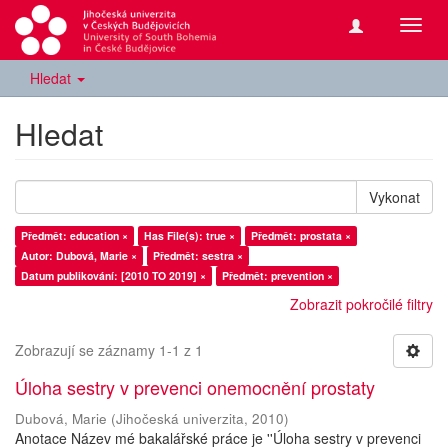
Přepn
navig
Hledat
Hledat
Vykonat
Předmět: education ×
Has File(s): true ×
Předmět: prostata ×
Autor: Dubová, Marie ×
Předmět: sestra ×
Datum publikování: [2010 TO 2019] ×
Předmět: prevention ×
Zobrazit pokročilé filtry
Zobrazují se záznamy 1-1 z 1
Úloha sestry v prevenci onemocnění prostaty
Dubová, Marie
(
Jihočeská univerzita
,
2010
)
Anotace Název mé bakalářské práce je ''Úloha sestry v prevenci