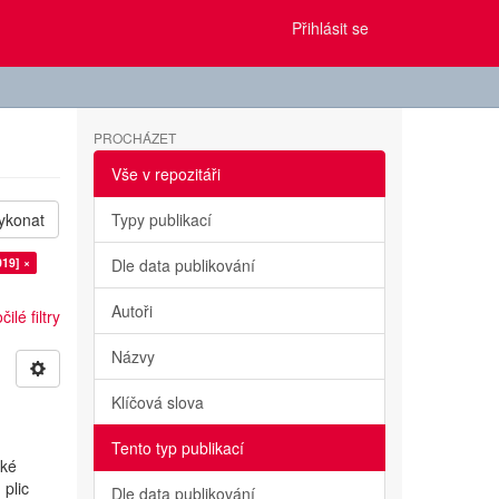
Přihlásit se
PROCHÁZET
Vše v repozitáři
ykonat
Typy publikací
019] ×
Dle data publikování
Autoři
ilé filtry
Názvy
Klíčová slova
Tento typ publikací
ské
 plic
Dle data publikování