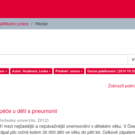
alifikační práce
Hledat
V
ver ×
Autor: Hrušková, Lenka ×
Předmět: sestra ×
Datum publikování: [2010 TO 2
Zobrazit pokroč
péče u dětí s pneumonií
ihočeská univerzita
,
2012
)
atří mezi nejčastější a nejzávažnější onemocnění v dětském věku. V Če
zápal plic ročně kolem 30 000 dětí ve věku do pěti let. Celkově zápalem