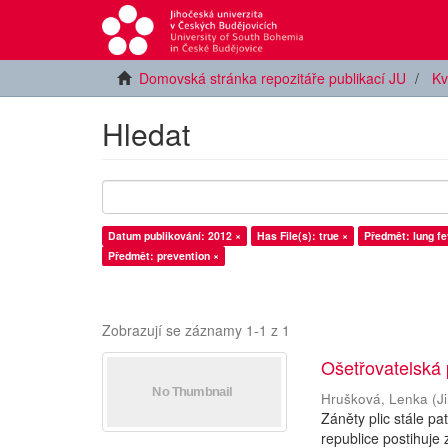
Domovská stránka repozitáře publikací JU
Kv
Hledat
Datum publikování: 2012 ×
Has File(s): true ×
Předmět: lung fe
Předmět: prevention ×
Zobrazují se záznamy 1-1 z 1
Ošetřovatelská 
Hrušková, Lenka
(
J
Záněty plic stále p
republice postihuje 