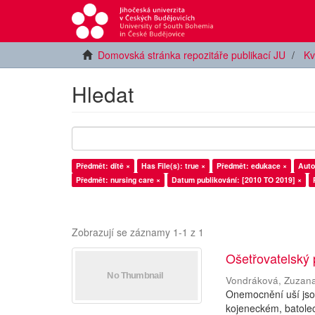
Domovská stránka repozitáře publikací JU
Kv
Hledat
Předmět: dítě ×
Has File(s): true ×
Předmět: edukace ×
Auto
Předmět: nursing care ×
Datum publikování: [2010 TO 2019] ×
Zobrazují se záznamy 1-1 z 1
Ošetřovatelský
Vondráková, Zuzan
Onemocnění uší jsou
kojeneckém, batolec