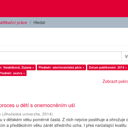
alifikační práce
Hledat
V
r: Vondráková, Zuzana ×
Předmět: ošetřovatelská péče ×
Datum publikování: 2014 ×
Předmět: sestra ×
Zobrazit pokroč
 proces u dětí s onemocněním uší
a
(
Jihočeská univerzita
,
2014
)
 v dětském věku poměrně častá. Z nich nejvíce postihuje a ohrožuje d
ím a předškolním věku zánět středního ucha. I přes narůstající kvalitu