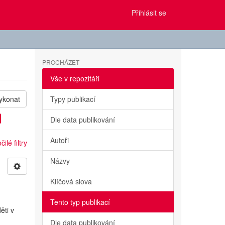
Přihlásit se
PROCHÁZET
Vše v repozitáři
ykonat
Typy publikací
Dle data publikování
Autoři
ilé filtry
Názvy
Klíčová slova
Tento typ publikací
ěti v
Dle data publikování