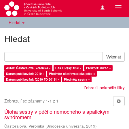
Přepn
navig
Hledat
Hledat
Vykonat
Autor: Častoralová, Veronika ×
Has File(s): true ×
Předmět: nurse ×
Datum publikování: 2019 ×
Předmět: ošetřovatelská péče ×
Datum publikování: [2010 TO 2019] ×
Předmět: sestra ×
Zobrazit pokročilé filtry
Zobrazují se záznamy 1-1 z 1
Úloha sestry v péči o nemocného s apalickým
syndromem
Častoralová, Veronika
(
Jihočeská univerzita
,
2019
)