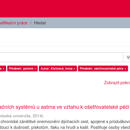
alifikační práce
Hledat
V
e ×
Předmět: patient ×
Autor: Kleinová, Irena ×
Předmět: ošetřovatelská péče ×
Zobrazit pokroč
ačních systémů u astma ve vztahu k ošetřovatelské péči
očeská univerzita
,
2014
)
 chronické zánětlivé onemocnění dýchacích cest, spojené s průduškov
doucí k dušnosti, pískotům, tlaku na hrudi a kašli. Postihuje osoby všec