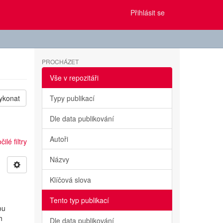
Přihlásit se
PROCHÁZET
Vše v repozitáři
ykonat
Typy publikací
Dle data publikování
Autoři
ilé filtry
Názvy
Klíčová slova
Tento typ publikací
ou
h
Dle data publikování