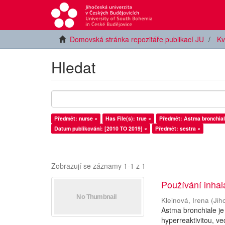
Domovská stránka repozitáře publikací JU
Kv
Hledat
Předmět: nurse ×
Has File(s): true ×
Předmět: Astma bronchial
Datum publikování: [2010 TO 2019] ×
Předmět: sestra ×
Zobrazují se záznamy 1-1 z 1
Používání inhal
Kleinová, Irena
(
Jih
Astma bronchiale je
hyperreaktivitou, ve