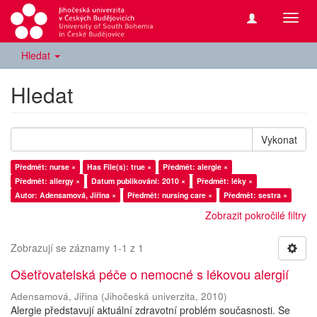
Přepn
navig
Hledat
Hledat
Vykonat
Předmět: nurse ×
Has File(s): true ×
Předmět: alergie ×
Předmět: allergy ×
Datum publikování: 2010 ×
Předmět: léky ×
Autor: Adensamová, Jiřina ×
Předmět: nursing care ×
Předmět: sestra ×
Zobrazit pokročilé filtry
Zobrazují se záznamy 1-1 z 1
Ošetřovatelská péče o nemocné s lékovou alergií
Adensamová, Jiřina
(
Jihočeská univerzita
,
2010
)
Alergie představují aktuální zdravotní problém současnosti. Se