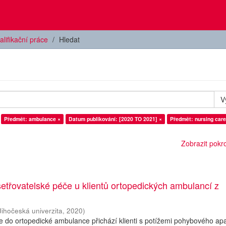
alifikační práce
Hledat
V
Předmět: ambulance ×
Datum publikování: [2020 TO 2021] ×
Předmět: nursing care
Zobrazit pokroč
třovatelské péče u klientů ortopedických ambulancí z
Jihočeská univerzita
,
2020
)
 do ortopedické ambulance přichází klienti s potížemi pohybového apa