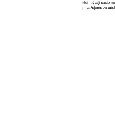
kteří bývají často m
považujeme za adekv