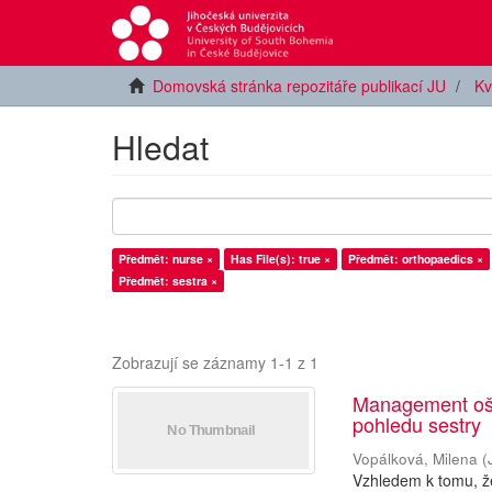
Domovská stránka repozitáře publikací JU
Kv
Hledat
Předmět: nurse ×
Has File(s): true ×
Předmět: orthopaedics ×
Předmět: sestra ×
Zobrazují se záznamy 1-1 z 1
Management oše
pohledu sestry
Vopálková, Milena
(
Vzhledem k tomu, že