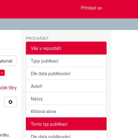
Přihlásit se
PROCHÁZET
Vše v repozitáři
ykonat
Typy publikací
 ×
Dle data publikování
Autoři
ilé filtry
Názvy
Klíčová slova
Tento typ publikací
rátu,
Dle data publikování